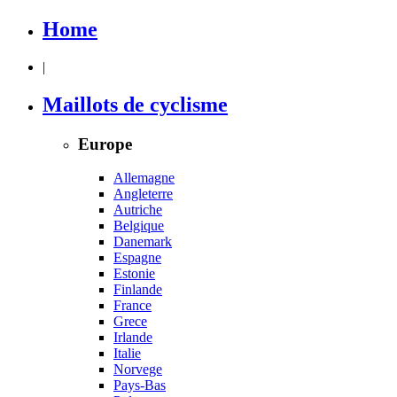
Home
|
Maillots de cyclisme
Europe
Allemagne
Angleterre
Autriche
Belgique
Danemark
Espagne
Estonie
Finlande
France
Grece
Irlande
Italie
Norvege
Pays-Bas