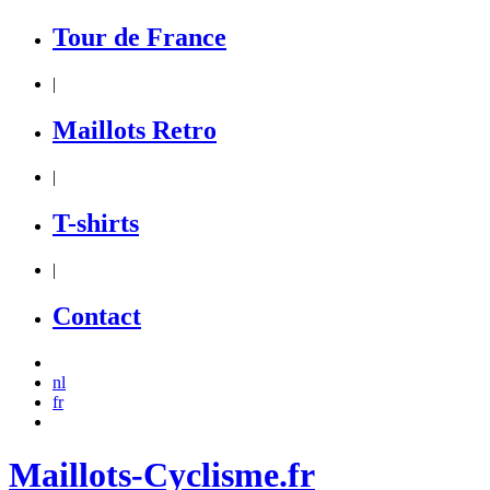
Tour de France
|
Maillots Retro
|
T-shirts
|
Contact
nl
fr
Maillots-Cyclisme.fr