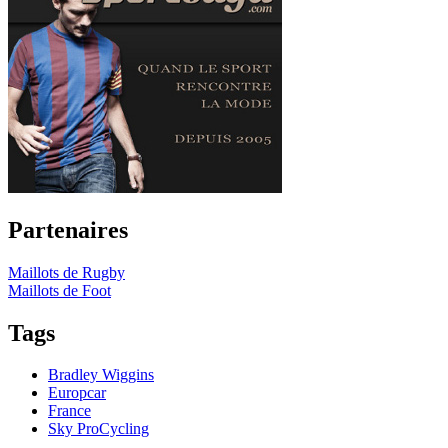
Partenaires
Maillots de Rugby
Maillots de Foot
Tags
Bradley Wiggins
Europcar
France
Sky ProCycling